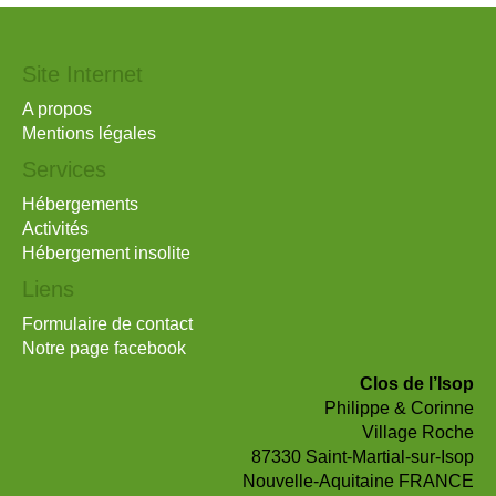
Site Internet
A propos
Mentions légales
Services
Hébergements
Activités
Hébergement insolite
Liens
Formulaire de contact
Notre page facebook
Clos de l’Isop
Philippe & Corinne
Village Roche
87330 Saint-Martial-sur-Isop
Nouvelle-Aquitaine FRANCE